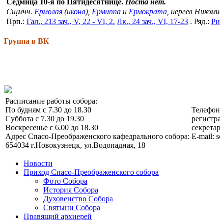
Седмица 10-я по Пятидесятнице.
Поста нет.
Сщмчч.
Ермолая
(
икона
),
Ермиппа
и
Ермократа
, иереев Ником
Прп.:
Гал., 213 зач., V, 22 - VI, 2.
Лк., 24 зач., VI, 17-23
. Ряд.:
Ри
Группа в ВК
Расписание работы собора:
По будням с 7.30 до 18.30
Телефо
Суббота с 7.30 до 19.30
регистра
Воскресенье с 6.00 до 18.30
секретар
Адрес Спасо-Преображенского кафедрального собора:
E-mail: 
654034 г.Новокузнецк, ул.Водопадная, 18
Новости
Приход Спасо-Преображенского собора
Фото Собора
История Собора
Духовенство Собора
Святыни Собора
Правящий архиерей