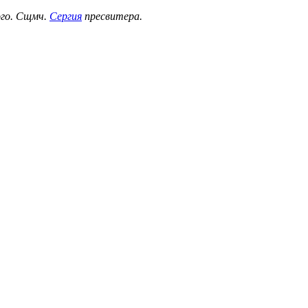
ого. Сщмч.
Сергия
пресвитера.