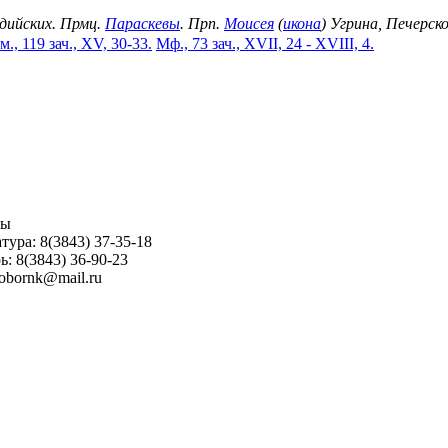
идийских. Прмц.
Параскевы
. Прп.
Моисея
(
икона
) Угрина, Печерск
м., 119 зач., XV, 30-33.
Мф., 73 зач., XVII, 24 - XVIII, 4.
ны
тура: 8(3843) 37-35-18
ь: 8(3843) 36-90-23
sobornk@mail.ru