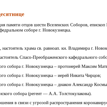
десятнице
 дня памяти отцов шести Вселенских Соборов, еписк
едральном соборе г. Новокузнецка.
 настоятель храма св. равноап. кн. Владимира г. Ново
астоятель Спасо-Преображенского кафедрального собо
го собора г. Новокузнецка – протоиерей Максим Матв
го собора г. Новокузнецка – иерей Никита Чирцов;
го собора г. Новокузнецка – диакон Александр Космы
кого собора (регент — А.А. Толстокулакова).
шения в связи с угрозой распространения коронавиру