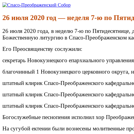
Перейти
к
Спасо-Преображенский Собор
Спасо-Преображенский кафедральный Собор Новокузнецк
содержимому
26 июля 2020 год — неделя 7-ю по Пяти
26 июля 2020 года, в неделю 7-ю по Пятидесятнице,
Божественную литургию в Спасо-Преображенском каф
Его Преосвященству сослужили:
секретарь Новокузнецкого епархиального управления,
благочинный 1 Новокузнецкого церковного округа, н
штатный клирик Спасо-Преображенского кафедрально
штатный клирик Спасо-Преображенского кафедрально
штатный клирик Спасо-Преображенского кафедрально
Богослужебные песнопения исполнил хор Преображенс
На сугубой ектении были вознесены молитвенные про