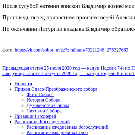
После сугубой ектении епископ Владимир вознес мол
Проповедь перед причастием произнес иерей Алекса
По окончании Литургии владыка Владимир обратился
фото:
https://vk.com/sobor_nvkz?z=album-79211246_275327663
Продолжить
Предыдущая статья
25 июля 2020 год — канун Недели 7-й по 
Следующая статья
1 августа 2020 год — канун Недели 8-й по 
чтение
Новости
Приход Спасо-Преображенского собора
Фото Собора
История Собора
Духовенство Собора
Святыни Собора
Правящий архиерей
Расписание Богослужений
Расписание ежедневных богослужений
Расписание ежедневных треб