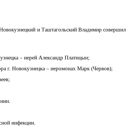
оп Новокузнецкий и Таштагольский Владимир совершил
кузнецка – иерей Александр Платицын;
ра г. Новокузнецка – иеромонах Марк (Червов);
еев;
нин.
сной инфекции.