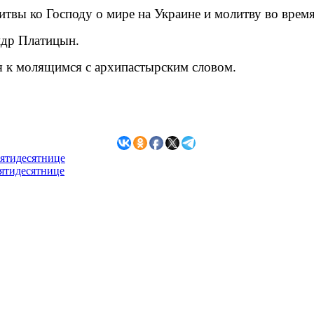
итвы ко Господу о мире на Украине и молитву во врем
ндр Платицын.
 к молящимся с архипастырским словом.
Пятидесятнице
Пятидесятнице