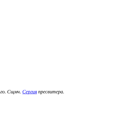
ого. Сщмч.
Сергия
пресвитера.