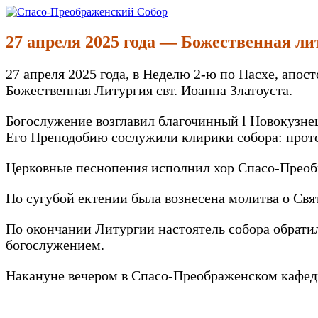
Перейти
к
Спасо-Преображенский Собор
Спасо-Преображенский кафедральный Собор Новокузнецк
содержимому
27 апреля 2025 года — Божественная ли
27 апреля 2025 года, в Неделю 2-ю по Пасхе, ап
Божественная Литургия свт. Иоанна Златоуста.
Богослужение возглавил благочинный l Новокузне
Его Преподобию сослужили клирики собора: прот
Церковные песнопения исполнил хор Спасо-Преобр
По сугубой ектении была вознесена молитва о Свя
По окончании Литургии настоятель собора обратил
богослужением.
Накануне вечером в Спасо-Преображенском кафедр