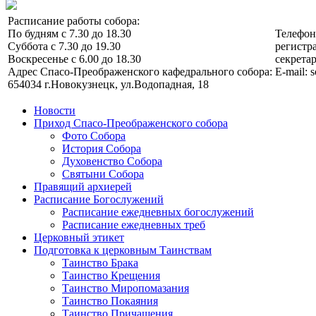
Расписание работы собора:
По будням с 7.30 до 18.30
Телефо
Суббота с 7.30 до 19.30
регистра
Воскресенье с 6.00 до 18.30
секретар
Адрес Спасо-Преображенского кафедрального собора:
E-mail: 
654034 г.Новокузнецк, ул.Водопадная, 18
Новости
Приход Спасо-Преображенского собора
Фото Собора
История Собора
Духовенство Собора
Святыни Собора
Правящий архиерей
Расписание Богослужений
Расписание ежедневных богослужений
Расписание ежедневных треб
Церковный этикет
Подготовка к церковным Таинствам
Таинство Брака
Таинство Крещения
Таинство Миропомазания
Таинство Покаяния
Таинство Причащения