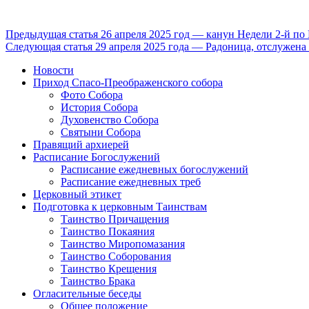
Продолжить
Предыдущая статья
26 апреля 2025 год — канун Недели 2-й по
Следующая статья
29 апреля 2025 года — Радоница, отслужена
чтение
Новости
Приход Спасо-Преображенского собора
Фото Собора
История Собора
Духовенство Собора
Святыни Собора
Правящий архиерей
Расписание Богослужений
Расписание ежедневных богослужений
Расписание ежедневных треб
Церковный этикет
Подготовка к церковным Таинствам
Таинство Причащения
Таинство Покаяния
Таинство Миропомазания
Таинство Соборования
Таинство Крещения
Таинство Брака
Огласительные беседы
Общее положение