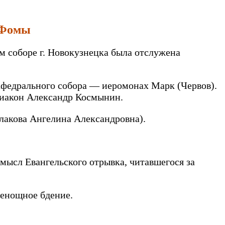
а Фомы
м соборе г. Новокузнецка была отслужена
афедрального собора — иеромонах Марк (Червов).
диакон Александр Космынин.
лакова Ангелина Александровна).
мысл Евангельского отрывка, читавшегося за
сенощное бдение.