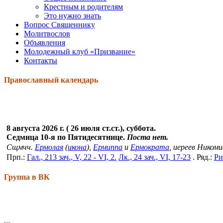
Крестным и родителям
Это нужно знать
Вопрос Священнику
Молитвослов
Объявления
Молодежный клуб «Призвание»
Контакты
Православный календарь
8 августа 2026 г. ( 26 июля ст.ст.), суббота.
Седмица 10-я по Пятидесятнице.
Поста нет.
Сщмчч.
Ермолая
(
икона
),
Ермиппа
и
Ермократа
, иереев Ником
Прп.:
Гал., 213 зач., V, 22 - VI, 2.
Лк., 24 зач., VI, 17-23
. Ряд.:
Ри
Группа в ВК