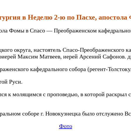
тургия в Неделю 2-ю по Пасхе, апостол
остола Фомы в Спасо — Преображенском кафедрально
цкого округа, настоятель Спасо-Преображенского к
оиерей Максим Матвеев, иерей Арсений Сафонов. 
аженского кафедрального собора (регент-Толстоку
той Руси.
ся к молящимся с проповедью, в которой раскрыл с
альном соборе г. Новокузнецка было отслужено В
Фото