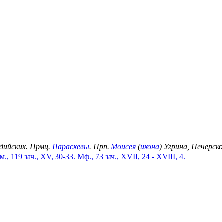
идийских. Прмц.
Параскевы
. Прп.
Моисея
(
икона
) Угрина, Печерск
м., 119 зач., XV, 30-33.
Мф., 73 зач., XVII, 24 - XVIII, 4.