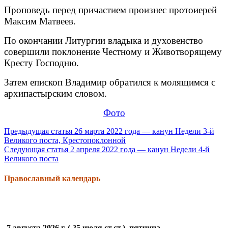
Проповедь перед причастием произнес протоиерей
Максим Матвеев.
По окончании Литургии владыка и духовенство
совершили поклонение Честному и Животворящему
Кресту Господню.
Затем епископ Владимир обратился к молящимся с
архипастырским словом.
Фото
Продолжить
Предыдущая статья
26 марта 2022 года — канун Недели 3-й
Великого поста, Крестопоклонной
чтение
Следующая статья
2 апреля 2022 года — канун Недели 4-й
Великого поста
Православный календарь
7 августа 2026 г. ( 25 июля ст.ст.), пятница.