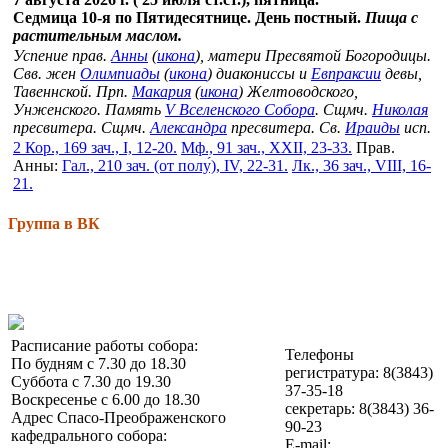
Седмица 10-я по Пятидесятнице. День постный.
Пища с
растительным маслом.
Успение прав.
Анны
(
икона
), матери Пресвятой Богородицы.
Свв. жен
Олимпиады
(
икона
) диакониссы и
Евпраксии
девы,
Тавеннской. Прп.
Макария
(
икона
) Желтоводского,
Унженского. Память
V Вселенского Собора
. Сщмч.
Николая
пресвитера. Сщмч.
Александра
пресвитера. Св.
Ираиды
исп.
2 Кор., 169 зач., I, 12-20.
Мф., 91 зач., XXII, 23-33.
Прав.
Анны:
Гал., 210 зач. (от полу́), IV, 22-31.
Лк., 36 зач., VIII, 16-
21.
Группа в ВК
Расписание работы собора:
Телефоны
По будням с 7.30 до 18.30
регистратура: 8(3843)
Суббота с 7.30 до 19.30
37-35-18
Воскресенье с 6.00 до 18.30
секретарь: 8(3843) 36-
Адрес Спасо-Преображенского
90-23
кафедрального собора:
E-mail: