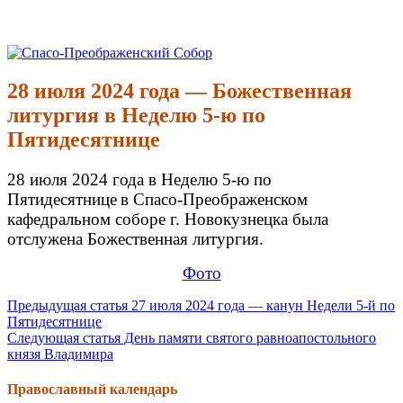
Перейти
к
Спасо-Преображенский Собор
Спасо-Преображенский кафедральный Собор Новокузнецк
содержимому
28 июля 2024 года — Божественная
литургия в Неделю 5-ю по
Пятидесятнице
28 июля 2024 года в Неделю 5-ю по
Пятидесятнице
в Спасо-Преображенском
кафедральном соборе г. Новокузнецка была
отслужена Божественная литургия.
Фото
Продолжить
Предыдущая статья
27 июля 2024 года — канун Недели 5-й по
Пятидесятнице
чтение
Следующая статья
День памяти святого равноапостольного
князя Владимира
Православный календарь