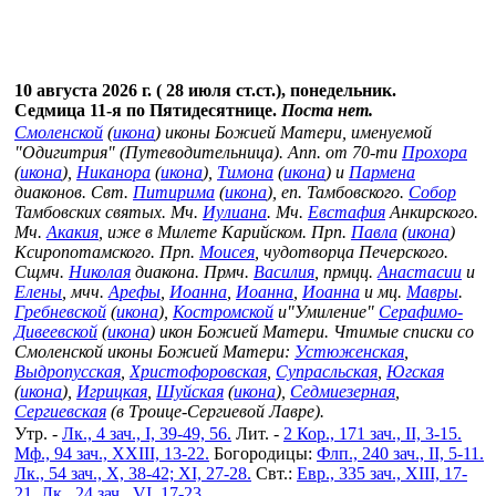
10 августа 2026 г. ( 28 июля ст.ст.), понедельник.
Седмица 11-я по Пятидесятнице.
Поста нет.
Смоленской
(
икона
) иконы Божией Матери, именуемой
"Одигитрия" (Путеводительница). Апп. от 70-ти
Прохора
(
икона
),
Никанора
(
икона
),
Тимона
(
икона
) и
Пармена
диаконов. Свт.
Питирима
(
икона
), еп. Тамбовского.
Собор
Тамбовских святых. Мч.
Иулиана
. Мч.
Евстафия
Анкирского.
Мч.
Акакия
, иже в Милете Карийском. Прп.
Павла
(
икона
)
Ксиропотамского. Прп.
Моисея
, чудотворца Печерского.
Сщмч.
Николая
диакона. Прмч.
Василия
, прмцц.
Анастасии
и
Елены
, мчч.
Арефы
,
Иоанна
,
Иоанна
,
Иоанна
и мц.
Мавры
.
Гребневской
(
икона
),
Костромской
и"Умиление"
Серафимо-
Дивеевской
(
икона
) икон Божией Матери. Чтимые списки со
Смоленской иконы Божией Матери:
Устюженская
,
Выдропусская
,
Христофоровская
,
Супрасльская
,
Югская
(
икона
),
Игрицкая
,
Шуйская
(
икона
),
Седмиезерная
,
Сергиевская
(в Троице-Сергиевой Лавре).
Утр. -
Лк., 4 зач., I, 39-49, 56.
Лит. -
2 Кор., 171 зач., II, 3-15.
Мф., 94 зач., XXIII, 13-22.
Богородицы:
Флп., 240 зач., II, 5-11.
Лк., 54 зач., X, 38-42; XI, 27-28.
Свт.:
Евр., 335 зач., XIII, 17-
21.
Лк., 24 зач., VI, 17-23
.