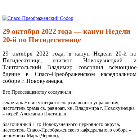
Перейти
к
Спасо-Преображенский Собор
Спасо-Преображенский кафедральный Собор Новокузнецк
содержимому
29 октября 2022 года — канун Недели
20-й по Пятидесятнице
29 октября 2022 года, в канун Недели 20-й по
Пятидесятнице, епископ Новокузнецкий и
Таштагольский Владимир совершил всенощное
бдение в Спасо-Преображенском кафедральном
соборе г. Новокузнецка.
Его Преосвященству сослужили:
секретарь Новокузнецкого епархиального управления,
настоятель храма св. равноап. кн. Владимира г. Новокузнецка
– иерей Александр Платицын;
благочинный 1-го Новокузнецкого церковного округа,
настоятель Спасо-Преображенского кафедрального собора –
иеромонах Марк (Червов);