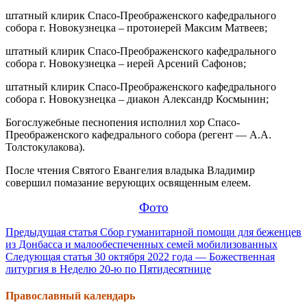
штатный клирик Спасо-Преображенского кафедрального
собора г. Новокузнецка – протоиерей Максим Матвеев;
штатный клирик Спасо-Преображенского кафедрального
собора г. Новокузнецка – иерей Арсений Сафонов;
штатный клирик Спасо-Преображенского кафедрального
собора г. Новокузнецка – диакон Александр Космынин;
Богослужебные песнопения исполнил хор Спасо-
Преображенского кафедрального собора (регент — А.А.
Толстокулакова).
После чтения Святого Евангелия владыка Владимир
совершил помазание верующих освященным елеем.
Фото
Продолжить
Предыдущая статья
Сбор гуманитарной помощи для беженцев
из Донбасса и малообеспеченных семей мобилизованных
чтение
Следующая статья
30 октября 2022 года — Божественная
литургия в Неделю 20-ю по Пятидесятнице
Православный календарь