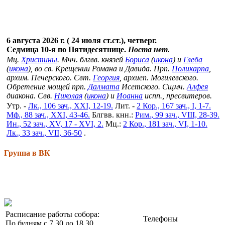
6 августа 2026 г. ( 24 июля ст.ст.), четверг.
Седмица 10-я по Пятидесятнице.
Поста нет.
Мц.
Христины
. Мчч. блгвв. князей
Бориса
(
икона
) и
Глеба
(
икона
), во св. Крещении Романа и Давида. Прп.
Поликарпа
,
архим. Печерского. Свт.
Георгия
, архиеп. Могилевского.
Обретение мощей прп.
Далмата
Исетского. Сщмч.
Алфея
диакона. Свв.
Николая
(
икона
) и
Иоанна
испп., пресвитеров.
Утр. -
Лк., 106 зач., XXI, 12-19.
Лит. -
2 Кор., 167 зач., I, 1-7.
Мф., 88 зач., XXI, 43-46.
Блгвв. кнн.:
Рим., 99 зач., VIII, 28-39.
Ин., 52 зач., XV, 17 - XVI, 2.
Мц.:
2 Кор., 181 зач., VI, 1-10.
Лк., 33 зач., VII, 36-50
.
Группа в ВК
Расписание работы собора:
Телефоны
По будням с 7.30 до 18.30