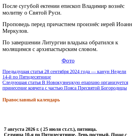
После сугубой ектении епископ Владимир вознёс
молитву о Святой Руси.
Проповедь перед причастием произнёс иерей Иоанн
Меркулов.
По завершении Литургии владыка обратился к
молящимся с архипастырским словом.
Фото
Продолжить
Предыдущая статья
28 сентября 2024 года — канун Недели
14-й по Пятидесятнице
чтение
Следующая статья
В Новокузнецкую епархию организуется
принесение ковчега с частью Пояса Пресвятой Богородицы
Православный календарь
7 августа 2026 г. ( 25 июля ст.ст.), пятница.
Седмица 10-я по Пятидесятнице. День постный.
Пища с