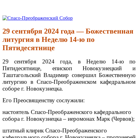
Перейти
к
Спасо-Преображенский Собор
Спасо-Преображенский кафедральный Собор Новокузнецк
содержимому
29 сентября 2024 года — Божественная
литургия в Неделю 14-ю по
Пятидесятнице
29 сентября 2024 года, в Неделю 14-ю по
Пятидесятнице, епископ Новокузнецкий и
Таштагольский Владимир совершил Божественную
литургию в Спасо-Преображенском кафедральном
соборе г. Новокузнецка.
Его Преосвященству сослужили:
настоятель Спасо-Преображенского кафедрального
собора г. Новокузнецка – иеромонах Марк (Червов);
штатный клирик Спасо-Преображенского
кафедрального собора г. Новокузнецка – протоиерей