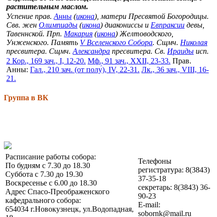
растительным маслом.
Успение прав.
Анны
(
икона
), матери Пресвятой Богородицы.
Свв. жен
Олимпиады
(
икона
) диакониссы и
Евпраксии
девы,
Тавеннской. Прп.
Макария
(
икона
) Желтоводского,
Унженского. Память
V Вселенского Собора
. Сщмч.
Николая
пресвитера. Сщмч.
Александра
пресвитера. Св.
Ираиды
исп.
2 Кор., 169 зач., I, 12-20.
Мф., 91 зач., XXII, 23-33.
Прав.
Анны:
Гал., 210 зач. (от полу́), IV, 22-31.
Лк., 36 зач., VIII, 16-
21.
Группа в ВК
Расписание работы собора:
Телефоны
По будням с 7.30 до 18.30
регистратура: 8(3843)
Суббота с 7.30 до 19.30
37-35-18
Воскресенье с 6.00 до 18.30
секретарь: 8(3843) 36-
Адрес Спасо-Преображенского
90-23
кафедрального собора:
E-mail:
654034 г.Новокузнецк, ул.Водопадная,
sobornk@mail.ru