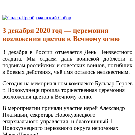
Перейти
к
Спасо-Преображенский Собор
Спасо-Преображенский кафедральный Собор Новокузнецк
содержимому
3 декабря 2020 год — церемония
возложения цветов к Вечному огню
3 декабря в России отмечается День Неизвестного
солдата. Мы отдаем дань воинской доблести и
подвигам российских и советских воинов, погибших
в боевых действиях, чьё имя осталось неизвестным.
Сегодня на мемориальном комплексе Бульвар Героев
г. Новокузнецк прошла торжественная церемония
возложения цветов к Вечному огню.
В мероприятии приняли участие иерей Александр
Платицын, секретарь Новокузнецкого
епархиального управления, и благочинный 1
Новокузнецкого церковного округа иеромонах
Марк (Червов).