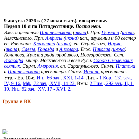
9 августа 2026 г. ( 27 июля ст.ст.), воскресенье.
Неделя 10-я по Пятидесятнице.
Поста нет.
Вмч. и целителя
Пантелеимона
(
икона
). Прп.
Германа
(
икона
)
Аляскинского. Прп.
Анфисы
(
икона
) исп., игумении и 90 сестер
ее. Равноапп.
Климента
(
икона
), еп. Охридского,
Наума
(
икона
),
Саввы
,
Горазда
и
Ангеляра
. Блж.
Николая
(
икона
)
Кочанова, Христа ради юродивого, Новгородского. Свт.
Иоасафа
, митр. Московского и всея Руси.
Собор Смоленских
святых
. Сщмч.
Амвросия
, еп. Сарапульского. Сщмч.
Платона
и
Пантелеимона
пресвитера. Сщмч.
Иоанна
пресвитера.
Утр. - Ев. 10-е,
Ин., 66 зач., XXI, 1-14.
Лит. -
1 Кор., 131 зач.,
IV, 9-16.
Мф., 72 зач., XVII, 14-23.
Вмч.:
2 Тим., 292 зач., II, 1-
10.
Ин., 52 зач., XV, 17 - XVI, 2.
Группа в ВК