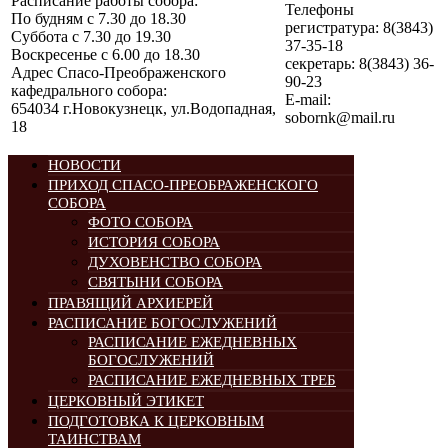
Расписание работы собора:
Телефоны
По будням с 7.30 до 18.30
регистратура: 8(3843)
Суббота с 7.30 до 19.30
37-35-18
Воскресенье с 6.00 до 18.30
секретарь: 8(3843) 36-
Адрес Спасо-Преображенского
90-23
кафедрального собора:
E-mail:
654034 г.Новокузнецк, ул.Водопадная,
sobornk@mail.ru
18
НОВОСТИ
ПРИХОД СПАСО-ПРЕОБРАЖЕНСКОГО
СОБОРА
ФОТО СОБОРА
ИСТОРИЯ СОБОРА
ДУХОВЕНСТВО СОБОРА
СВЯТЫНИ СОБОРА
ПРАВЯЩИЙ АРХИЕРЕЙ
РАСПИСАНИЕ БОГОСЛУЖЕНИЙ
РАСПИСАНИЕ ЕЖЕДНЕВНЫХ
БОГОСЛУЖЕНИЙ
РАСПИСАНИЕ ЕЖЕДНЕВНЫХ ТРЕБ
ЦЕРКОВНЫЙ ЭТИКЕТ
ПОДГОТОВКА К ЦЕРКОВНЫМ
ТАИНСТВАМ