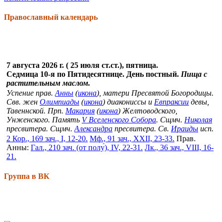
Православный календарь
7 августа 2026 г. ( 25 июля ст.ст.), пятница.
Седмица 10-я по Пятидесятнице. День постный.
Пища с
растительным маслом.
Успение прав.
Анны
(
икона
), матери Пресвятой Богородицы.
Свв. жен
Олимпиады
(
икона
) диакониссы и
Евпраксии
девы,
Тавеннской. Прп.
Макария
(
икона
) Желтоводского,
Унженского. Память
V Вселенского Собора
. Сщмч.
Николая
пресвитера. Сщмч.
Александра
пресвитера. Св.
Ираиды
исп.
2 Кор., 169 зач., I, 12-20.
Мф., 91 зач., XXII, 23-33.
Прав.
Анны:
Гал., 210 зач. (от полу́), IV, 22-31.
Лк., 36 зач., VIII, 16-
21.
Группа в ВК