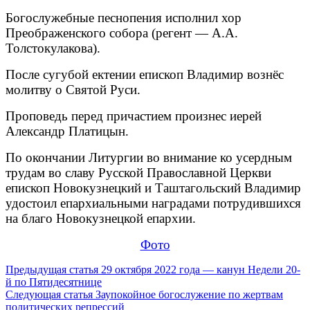
Богослужебные песнопения исполнил хор
Преображенского собора (регент — А.А.
Толстокулакова).
После сугубой ектении епископ Владимир вознёс
молитву о Святой Руси.
Проповедь перед причастием произнес иерей
Александр Платицын.
По окончании Литургии во внимание ко усердным
трудам во славу Русской Православной Церкви
епископ Новокузнецкий и Таштагольский Владимир
удостоил епархиальными наградами потрудившихся
на благо Новокузнецкой епархии.
Фото
Продолжить
Предыдущая статья
29 октября 2022 года — канун Недели 20-
й по Пятидесятнице
чтение
Следующая статья
Заупокойное богослужение по жертвам
политических репрессий