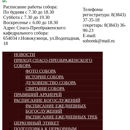
Расписание работы собора:
Телефоны
По будням с 7.30 до 18.30
регистратура: 8(3843)
Суббота с 7.30 до 19.30
37-35-18
Воскресенье с 6.00 до 18.30
секретарь: 8(3843) 36-
Адрес Спасо-Преображенского
90-23
кафедрального собора:
E-mail:
654034 г.Новокузнецк, ул.Водопадная,
sobornk@mail.ru
18
НОВОСТИ
ПРИХОД СПАСО-ПРЕОБРАЖЕНСКОГО
СОБОРА
ФОТО СОБОРА
ИСТОРИЯ СОБОРА
ДУХОВЕНСТВО СОБОРА
СВЯТЫНИ СОБОРА
ПРАВЯЩИЙ АРХИЕРЕЙ
РАСПИСАНИЕ БОГОСЛУЖЕНИЙ
РАСПИСАНИЕ ЕЖЕДНЕВНЫХ
БОГОСЛУЖЕНИЙ
РАСПИСАНИЕ ЕЖЕДНЕВНЫХ ТРЕБ
ЦЕРКОВНЫЙ ЭТИКЕТ
ПОДГОТОВКА К ЦЕРКОВНЫМ