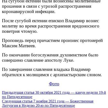
На сугубой ектении были вознесены молитвенные
прошения в связи с угрозой распространения
коронавирусной инфекции.
После сугубой ектении епископ Владимир вознес
молитву во время распространения вредоносного
поветрия чтомую.
Проповедь перед причастием произнес протоиерей
Максим Матвеев.
По окончании богослужения духовенством было
совершено славление апостолу Луке.
По завершении славления владыка Владимир
обратился к молящимся с архипастырским словом.
Фото
Продолжить
Предыдущая статья
30 октября 2021 года — канун недели 19-й
по Пятидесятнице
чтение
Следующая статья
7 ноября 2021 года — Божественная
Литургия в Неделю 20-ю по Пятидесятнице