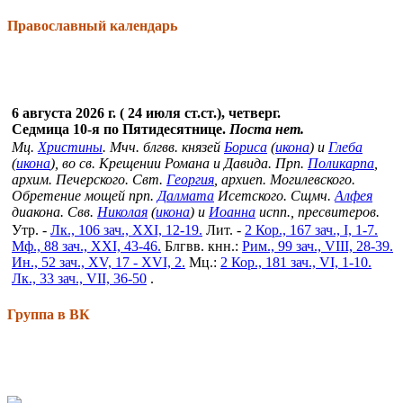
Православный календарь
6 августа 2026 г. ( 24 июля ст.ст.), четверг.
Седмица 10-я по Пятидесятнице.
Поста нет.
Мц.
Христины
. Мчч. блгвв. князей
Бориса
(
икона
) и
Глеба
(
икона
), во св. Крещении Романа и Давида. Прп.
Поликарпа
,
архим. Печерского. Свт.
Георгия
, архиеп. Могилевского.
Обретение мощей прп.
Далмата
Исетского. Сщмч.
Алфея
диакона. Свв.
Николая
(
икона
) и
Иоанна
испп., пресвитеров.
Утр. -
Лк., 106 зач., XXI, 12-19.
Лит. -
2 Кор., 167 зач., I, 1-7.
Мф., 88 зач., XXI, 43-46.
Блгвв. кнн.:
Рим., 99 зач., VIII, 28-39.
Ин., 52 зач., XV, 17 - XVI, 2.
Мц.:
2 Кор., 181 зач., VI, 1-10.
Лк., 33 зач., VII, 36-50
.
Группа в ВК