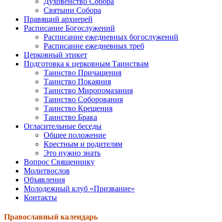
Духовенство Собора
Святыни Собора
Правящий архиерей
Расписание Богослужений
Расписание ежедневных богослужений
Расписание ежедневных треб
Церковный этикет
Подготовка к церковным Таинствам
Таинство Причащения
Таинство Покаяния
Таинство Миропомазания
Таинство Соборования
Таинство Крещения
Таинство Брака
Огласительные беседы
Общее положение
Крестным и родителям
Это нужно знать
Вопрос Священнику
Молитвослов
Объявления
Молодежный клуб «Призвание»
Контакты
Православный календарь