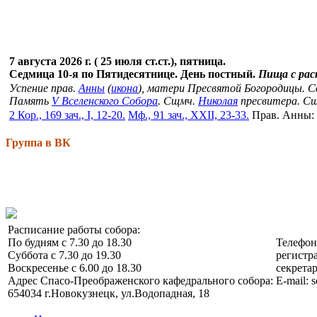
7 августа 2026 г. ( 25 июля ст.ст.), пятница.
Седмица 10-я по Пятидесятнице. День постный.
Пища с ра
Успение прав.
Анны
(
икона
), матери Пресвятой Богородицы. 
Память
V Вселенского Собора
. Сщмч.
Николая
пресвитера. С
2 Кор., 169 зач., I, 12-20.
Мф., 91 зач., XXII, 23-33.
Прав. Анны:
Группа в ВК
Расписание работы собора:
По будням с 7.30 до 18.30
Телефо
Суббота с 7.30 до 19.30
регистра
Воскресенье с 6.00 до 18.30
секретар
Адрес Спасо-Преображенского кафедрального собора:
E-mail: 
654034 г.Новокузнецк, ул.Водопадная, 18