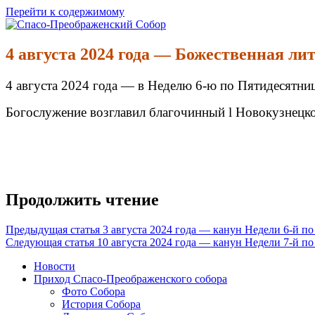
Перейти к содержимому
Спасо-Преображенский Собор
Спасо-Преображенский кафедральный Собор Новокузнецк
4 августа 2024 года — Божественная ли
4 августа 2024 года — в Неделю 6-ю по Пятидесятни
Богослужение возглавил благочинный l Новокузнецко
Продолжить чтение
Предыдущая статья
3 августа 2024 года — канун Недели 6-й п
Следующая статья
10 августа 2024 года — канун Недели 7-й п
Новости
Приход Спасо-Преображенского собора
Фото Собора
История Собора