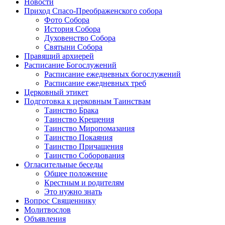
Новости
Приход Спасо-Преображенского собора
Фото Собора
История Собора
Духовенство Собора
Святыни Собора
Правящий архиерей
Расписание Богослужений
Расписание ежедневных богослужений
Расписание ежедневных треб
Церковный этикет
Подготовка к церковным Таинствам
Таинство Брака
Таинство Крещения
Таинство Миропомазания
Таинство Покаяния
Таинство Причащения
Таинство Соборования
Огласительные беседы
Общее положение
Крестным и родителям
Это нужно знать
Вопрос Священнику
Молитвослов
Объявления