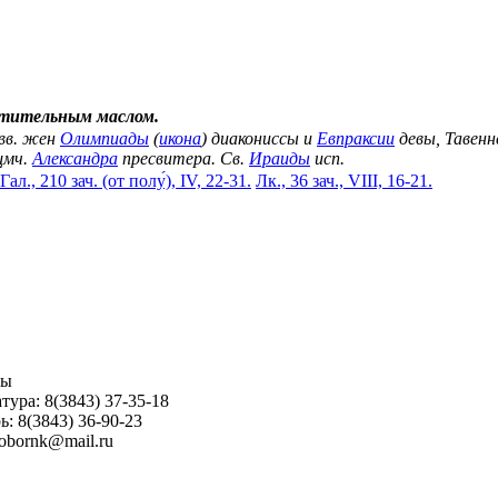
стительным маслом.
Свв. жен
Олимпиады
(
икона
) диакониссы и
Евпраксии
девы, Тавенн
щмч.
Александра
пресвитера. Св.
Ираиды
исп.
Гал., 210 зач. (от полу́), IV, 22-31.
Лк., 36 зач., VIII, 16-21.
ны
тура: 8(3843) 37-35-18
ь: 8(3843) 36-90-23
sobornk@mail.ru