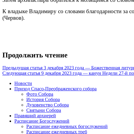
К владыке Владимиру со словами благодарности за с
(Червов).
Продолжить чтение
Предыдущая статья
3 декабря 2023 года — Божественная литур
Следующая статья
9 декабря 2023 года — канун Недели 27-й п
Новости
Приход Спасо-Преображенского собора
Фото Собора
История Собора
Духовенство Собора
Святыни Собора
Правящий архиерей
Расписание Богослужений
Расписание ежедневных богослужений
Расписание ежедневных треб