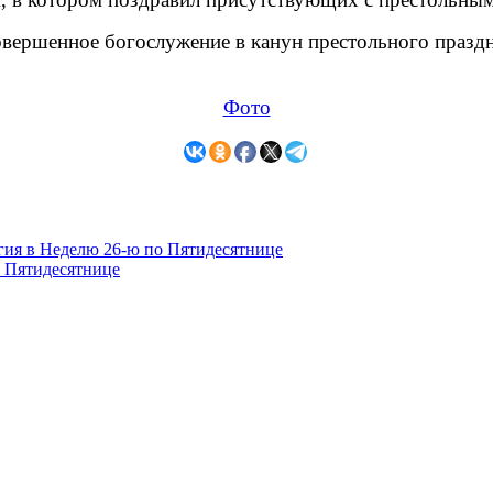
овершенное богослужение в канун престольного празд
Фото
гия в Неделю 26-ю по Пятидесятнице
о Пятидесятнице