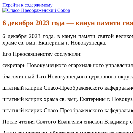
Перейти к содержимому
Спасо-Преображенский Собор
Спасо-Преображенский кафедральный Собор Новокузнецк
6 декабря 2023 года — канун памяти 
6 декабря 2023 года, в канун памяти святой вели
храме св. вмц. Екатерины г. Новокузнецка.
Его Преосвященству сослужили:
секретарь Новокузнецкого епархиального управления,
благочинный 1-го Новокузнецкого церковного округа,
штатный клирик Спасо-Преображенского кафедрально
штатный клирик храма св. вмц. Екатерины г. Новоку
штатный клирик Спасо-Преображенского кафедрально
После чтения Святого Евангелия епископ Владимир
Затем архипастырь обратился к молящимся со слово