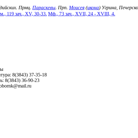
идийских. Прмц.
Параскевы
. Прп.
Моисея
(
икона
) Угрина, Печерск
м., 119 зач., XV, 30-33.
Мф., 73 зач., XVII, 24 - XVIII, 4.
ны
тура: 8(3843) 37-35-18
ь: 8(3843) 36-90-23
sobornk@mail.ru