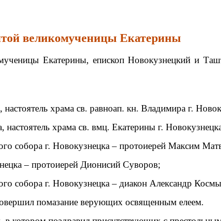
святой великомученицы Екатерины
комученицы Екатерины, епископ Новокузнецкий и Та
 настоятель храма св. равноап. кн. Владимира г. Ново
 настоятель храма св. вмц. Екатерины г. Новокузнецк
го собора г. Новокузнецка – протоиерей Максим Матв
знецка – протоиерей Дионисий Суворов;
го собора г. Новокузнецка – диакон Александр Космы
 совершил помазание верующих освященным елеем.
м, в котором поздравил присутствующих с престольны