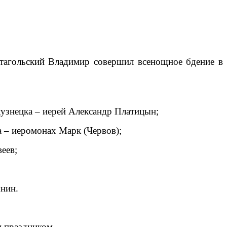
штагольский Владимир совершил всенощное бдение в
кузнецка – иерей Александр Платицын;
а – иеромонах Марк (Червов);
еев;
нин.
м праздником.