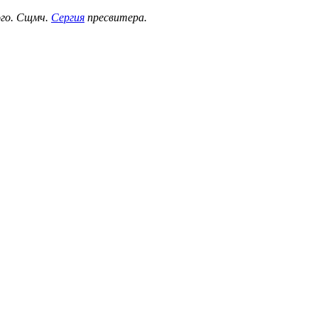
ого. Сщмч.
Сергия
пресвитера.