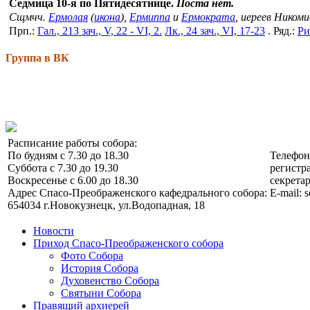
Седмица 10-я по Пятидесятнице.
Поста нет.
Сщмчч.
Ермолая
(
икона
),
Ермиппа
и
Ермократа
, иереев Ником
Прп.:
Гал., 213 зач., V, 22 - VI, 2.
Лк., 24 зач., VI, 17-23
. Ряд.:
Ри
Группа в ВК
Расписание работы собора:
По будням с 7.30 до 18.30
Телефо
Суббота с 7.30 до 19.30
регистра
Воскресенье с 6.00 до 18.30
секретар
Адрес Спасо-Преображенского кафедрального собора:
E-mail: 
654034 г.Новокузнецк, ул.Водопадная, 18
Новости
Приход Спасо-Преображенского собора
Фото Собора
История Собора
Духовенство Собора
Святыни Собора
Правящий архиерей