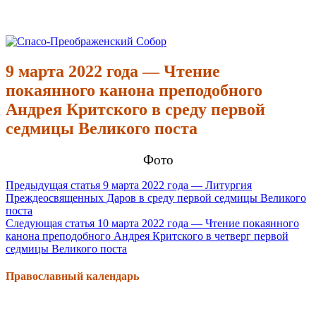
Перейти
к
Спасо-Преображенский Собор
Спасо-Преображенский кафедральный Собор Новокузнецк
содержимому
9 марта 2022 года — Чтение
покаянного канона преподобного
Андрея Критского в среду первой
седмицы Великого поста
Фото
Продолжить
Предыдущая статья
9 марта 2022 года — Литургия
Преждеосвященных Даров в среду первой седмицы Великого
чтение
поста
Следующая статья
10 марта 2022 года — Чтение покаянного
канона преподобного Андрея Критского в четверг первой
седмицы Великого поста
Православный календарь