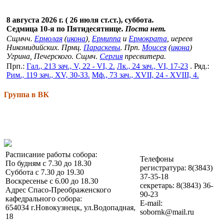
8 августа 2026 г. ( 26 июля ст.ст.), суббота.
Седмица 10-я по Пятидесятнице.
Поста нет.
Сщмчч.
Ермолая
(
икона
),
Ермиппа
и
Ермократа
, иереев
Никомидийских. Прмц.
Параскевы
. Прп.
Моисея
(
икона
)
Угрина, Печерского. Сщмч.
Сергия
пресвитера.
Прп.:
Гал., 213 зач., V, 22 - VI, 2.
Лк., 24 зач., VI, 17-23
. Ряд.:
Рим., 119 зач., XV, 30-33.
Мф., 73 зач., XVII, 24 - XVIII, 4.
Группа в ВК
Расписание работы собора:
Телефоны
По будням с 7.30 до 18.30
регистратура: 8(3843)
Суббота с 7.30 до 19.30
37-35-18
Воскресенье с 6.00 до 18.30
секретарь: 8(3843) 36-
Адрес Спасо-Преображенского
90-23
кафедрального собора:
E-mail:
654034 г.Новокузнецк, ул.Водопадная,
sobornk@mail.ru
18