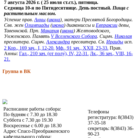
7 августа 2026 г. ( 25 июля ст.ст.), пятница.
Седмица 10-я по Пятидесятнице. День постный.
Пища с
растительным маслом.
Успение прав.
Анны
(
икона
), матери Пресвятой Богородицы.
Свв. жен
Олимпиады
(
икона
) диакониссы и
Евпраксии
девы,
Тавеннской. Прп.
Макария
(
икона
) Желтоводского,
Унженского. Память
V Вселенского Собора
. Сщмч.
Николая
пресвитера. Сщмч.
Александра
пресвитера. Св.
Ираиды
исп.
2 Кор., 169 зач., I, 12-20.
Мф., 91 зач., XXII, 23-33.
Прав.
Анны:
Гал., 210 зач. (от полу́), IV, 22-31.
Лк., 36 зач., VIII, 16-
21.
Группа в ВК
Расписание работы собора:
Телефоны
По будням с 7.30 до 18.30
регистратура: 8(3843)
Суббота с 7.30 до 19.30
37-35-18
Воскресенье с 6.00 до 18.30
секретарь: 8(3843) 36-
Адрес Спасо-Преображенского
90-23
кафедрального собора: