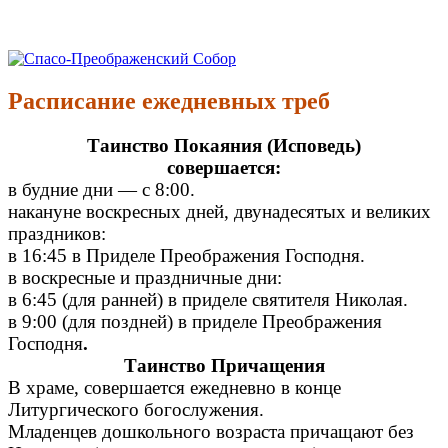
Перейти
к
Спасо-Преображенский Собор
Спасо-Преображенский кафедральный Собор Новокузнецк
содержимому
Расписание ежедневных треб
Таинство Покаяния (Исповедь)
совершается:
в будние дни — с 8:00.
накануне воскресных дней, двунадесятых и великих
праздников:
в 16:45 в Приделе Преображения Господня.
в воскресные и праздничные дни:
в 6:45 (для ранней) в приделе святителя Николая.
в 9:00 (для поздней) в приделе Преображения
Господня
.
Таинство Причащения
В храме, совершается ежедневно в конце
Литургического богослужения.
Младенцев дошкольного возраста причащают без