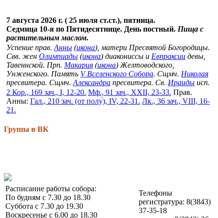
7 августа 2026 г. ( 25 июля ст.ст.), пятница.
Седмица 10-я по Пятидесятнице. День постный.
Пища с
растительным маслом.
Успение прав.
Анны
(
икона
), матери Пресвятой Богородицы.
Свв. жен
Олимпиады
(
икона
) диакониссы и
Евпраксии
девы,
Тавеннской. Прп.
Макария
(
икона
) Желтоводского,
Унженского. Память
V Вселенского Собора
. Сщмч.
Николая
пресвитера. Сщмч.
Александра
пресвитера. Св.
Ираиды
исп.
2 Кор., 169 зач., I, 12-20.
Мф., 91 зач., XXII, 23-33.
Прав.
Анны:
Гал., 210 зач. (от полу́), IV, 22-31.
Лк., 36 зач., VIII, 16-
21.
Группа в ВК
Расписание работы собора:
Телефоны
По будням с 7.30 до 18.30
регистратура: 8(3843)
Суббота с 7.30 до 19.30
37-35-18
Воскресенье с 6.00 до 18.30