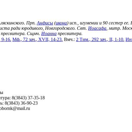
Аляскинского. Прп.
Анфисы
(
икона
) исп., игумении и 90 сестер ее.
риста ради юродивого, Новгородского. Свт.
Иоасафа
, митр. Моск
пресвитера. Сщмч.
Иоанна
пресвитера.
, 9-16.
Мф., 72 зач., XVII, 14-23.
Вмч.:
2 Тим., 292 зач., II, 1-10.
Ин.
ны
тура: 8(3843) 37-35-18
ь: 8(3843) 36-90-23
sobornk@mail.ru