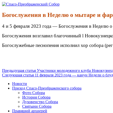
Перейти
к
Спасо-Преображенский Собор
Спасо-Преображенский кафедральный Собор Новокузнецк
содержимому
Богослужения в Неделю о мытаре и фар
4 и 5 февраля 2023 года — Богослужения в Неделю о
Богослужения возглавил благочинный l Новокузнецко
Богослужебные песнопения исполнил хор собора (рег
Продолжить
Предыдущая статья
Участники молодежного клуба Новокузнец
Следующая статья
11 февраля 2023 года — канун Недели о блу
чтение
Новости
Приход Спасо-Преображенского собора
Фото Собора
История Собора
Духовенство Собора
Святыни Собора
Правящий архиерей