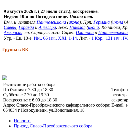
9 августа 2026 г. ( 27 июля ст.ст.), воскресенье.
Неделя 10-я по Пятидесятнице.
Поста нет.
Вмч. и целителя
Пантелеимона
(
икона
). Прп.
Германа
(
икона
) 
Саввы
,
Горазда
и
Ангеляра
. Блж.
Николая
(
икона
) Кочанова, Х
Амвросия
, еп. Сарапульского. Сщмч.
Платона
и
Пантелеимона
Утр. - Ев. 10-е,
Ин., 66 зач., XXI, 1-14.
Лит. -
1 Кор., 131 зач., IV
Группа в ВК
Расписание работы собора:
По будням с 7.30 до 18.30
Телефо
Суббота с 7.30 до 19.30
регистра
Воскресенье с 6.00 до 18.30
секретар
Адрес Спасо-Преображенского кафедрального собора:
E-mail: 
654034 г.Новокузнецк, ул.Водопадная, 18
Новости
Приход Спасо-Преображенского собора