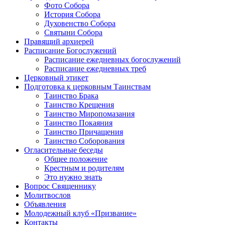
Фото Собора
История Собора
Духовенство Собора
Святыни Собора
Правящий архиерей
Расписание Богослужений
Расписание ежедневных богослужений
Расписание ежедневных треб
Церковный этикет
Подготовка к церковным Таинствам
Таинство Брака
Таинство Крещения
Таинство Миропомазания
Таинство Покаяния
Таинство Причащения
Таинство Соборования
Огласительные беседы
Общее положение
Крестным и родителям
Это нужно знать
Вопрос Священнику
Молитвослов
Объявления
Молодежный клуб «Призвание»
Контакты