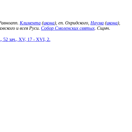
 Равноапп.
Климента
(
икона
), еп. Охридского,
Наума
(
икона
),
овского и всея Руси.
Собор Смоленских святых
. Сщмч.
, 52 зач., XV, 17 - XVI, 2.