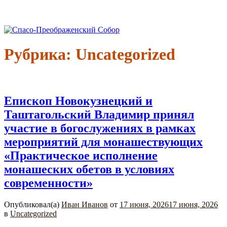
Перейти
к
Спасо-Преображенский Собор
Спасо-Преображенский кафедральный Собор Новокузнецк
содержимому
Рубрика:
Uncategorized
Епископ Новокузнецкий и
Таштагольский Владимир принял
участие в богослужениях в рамках
мероприятий для монашествующих
«Практическое исполнение
монашеских обетов в условиях
современности»
Опубликовал(а)
Иван Иванов
от
17 июня, 2026
17 июня, 2026
в
Uncategorized