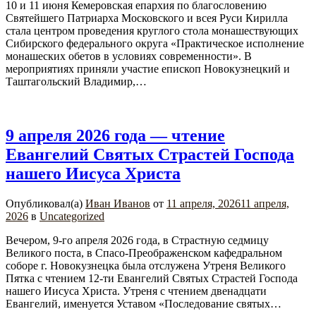
10 и 11 июня Кемеровская епархия по благословению
Святейшего Патриарха Московского и всея Руси Кирилла
стала центром проведения круглого стола монашествующих
Сибирского федерального округа «Практическое исполнение
монашеских обетов в условиях современности». В
мероприятиях приняли участие епископ Новокузнецкий и
Таштагольский Владимир,…
9 апреля 2026 года — чтение
Евангелий Святых Страстей Господа
нашего Иисуса Христа
Опубликовал(а)
Иван Иванов
от
11 апреля, 2026
11 апреля,
2026
в
Uncategorized
Вечером, 9-го апреля 2026 года, в Страстную седмицу
Великого поста, в Спасо-Преображенском кафедральном
соборе г. Новокузнецка была отслужена Утреня Великого
Пятка с чтением 12-ти Евангелий Святых Страстей Господа
нашего Иисуса Христа. Утреня с чтением двенадцати
Евангелий, именуется Уставом «Последование святых…