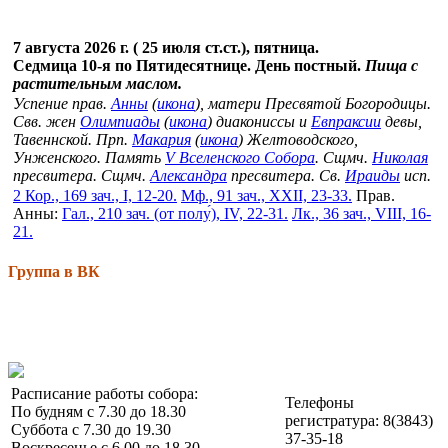
7 августа 2026 г. ( 25 июля ст.ст.), пятница.
Седмица 10-я по Пятидесятнице. День постный.
Пища с
растительным маслом.
Успение прав.
Анны
(
икона
), матери Пресвятой Богородицы.
Свв. жен
Олимпиады
(
икона
) диакониссы и
Евпраксии
девы,
Тавеннской. Прп.
Макария
(
икона
) Желтоводского,
Унженского. Память
V Вселенского Собора
. Сщмч.
Николая
пресвитера. Сщмч.
Александра
пресвитера. Св.
Ираиды
исп.
2 Кор., 169 зач., I, 12-20.
Мф., 91 зач., XXII, 23-33.
Прав.
Анны:
Гал., 210 зач. (от полу́), IV, 22-31.
Лк., 36 зач., VIII, 16-
21.
Группа в ВК
Расписание работы собора:
Телефоны
По будням с 7.30 до 18.30
регистратура: 8(3843)
Суббота с 7.30 до 19.30
37-35-18
Воскресенье с 6.00 до 18.30