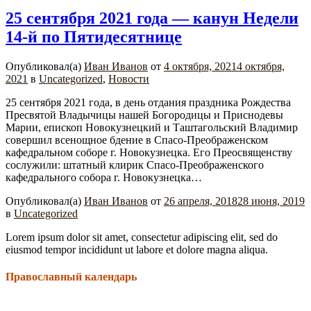
25 сентября 2021 года — канун Недели
14-й по Пятидесятнице
Опубликовал(а)
Иван Иванов
от
4 октября, 2021
4 октября,
2021
в
Uncategorized
,
Новости
25 сентября 2021 года, в день отдания праздника Рождества
Пресвятой Владычицы нашей Богородицы и Приснодевы
Марии, епископ Новокузнецкий и Таштагольский Владимир
совершил всенощное бдение в Спасо-Преображенском
кафедральном соборе г. Новокузнецка. Его Преосвященству
сослужили: штатный клирик Спасо-Преображенского
кафедрального собора г. Новокузнецка…
Опубликовал(а)
Иван Иванов
от
26 апреля, 2018
28 июня, 2019
в
Uncategorized
Lorem ipsum dolor sit amet, consectetur adipiscing elit, sed do
eiusmod tempor incididunt ut labore et dolore magna aliqua.
Православный календарь